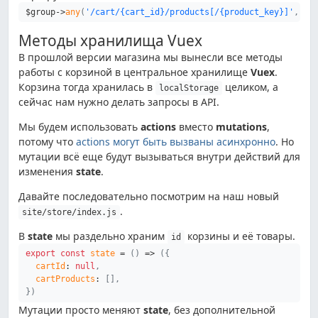
$group
->
any
(
'/cart/{cart_id}/products[/{product_key}]'
,
Ap
Методы хранилища Vuex
В прошлой версии магазина мы вынесли все методы
работы с корзиной в центральное хранилище
Vuex
.
Корзина тогда хранилась в
целиком, а
localStorage
сейчас нам нужно делать запросы в API.
Мы будем использовать
actions
вместо
mutations
,
потому что
actions могут быть вызваны асинхронно
. Но
мутации всё еще будут вызываться внутри действий для
изменения
state
.
Давайте последовательно посмотрим на наш новый
.
site/store/index.js
В
state
мы раздельно храним
корзины и её товары.
id
export
const
state
=
(
)
=>
(
{
cartId
:
null
,
cartProducts
:
[
]
,
}
)
Мутации просто меняют
state
, без дополнительной