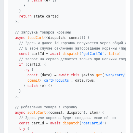
}
catch
(
e
)
{
}
}
}
return
 state
.
cartId

}
,
// Загрузка товаров корзины
async
loadCart
(
{
dispatch
,
 commit
}
)
{
// Здесь и далее id корзины получается через общий act
// В этом случае отключено автосоздание корзины (парам
const
 cartId 
=
await
dispatch
(
'getCartId'
,
false
)
// запрос на сервер делается только при наличии сохран
if
(
cartId
)
{
try
{
const
{
data
}
=
await
this
.
$axios
.
get
(
'web/cart/'
+
commit
(
'cartProducts'
,
 data
.
rows
)
}
catch
(
e
)
{
}
}
}
,
// Добавление товара в корзину
async
addToCart
(
{
commit
,
 dispatch
}
,
 item
)
{
// Здесь уже корзина будет создана, если её нет
const
 cartId 
=
await
dispatch
(
'getCartId'
)
try
{