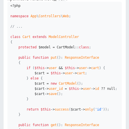
<?php
namespace
App
\
Controllers
\
Web
;
// ...
class
Cart
extends
ModelController
{
protected
$model
=
CartModel
::
class
;
public
function
put
(
)
:
ResponseInterface
{
if
(
$this
->
user
&&
$this
->
user
->
cart
)
{
$cart
=
$this
->
user
->
cart
;
}
else
{
$cart
=
new
CartModel
(
)
;
$cart
->
user_id
=
$this
->
user
->
id
??
null
;
$cart
->
save
(
)
;
}
return
$this
->
success
(
$cart
->
only
(
'id'
)
)
;
}
public
function
get
(
)
:
ResponseInterface