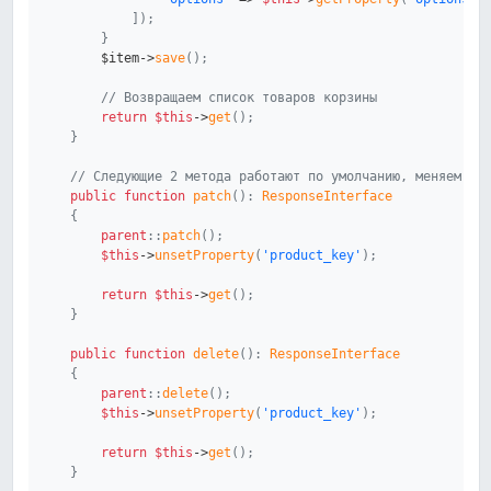
]
)
;
}
$item
->
save
(
)
;
// Возвращаем список товаров корзины
return
$this
->
get
(
)
;
}
// Следующие 2 метода работают по умолчанию, меняем то
public
function
patch
(
)
:
ResponseInterface
{
parent
::
patch
(
)
;
$this
->
unsetProperty
(
'product_key'
)
;
return
$this
->
get
(
)
;
}
public
function
delete
(
)
:
ResponseInterface
{
parent
::
delete
(
)
;
$this
->
unsetProperty
(
'product_key'
)
;
return
$this
->
get
(
)
;
}