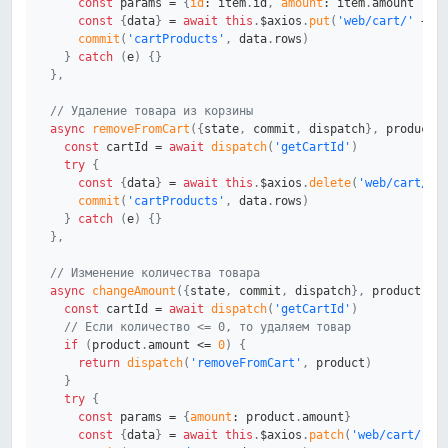
const
 params 
=
{
id
:
 item
.
id
,
amount
:
 item
.
amount 
||
const
{
data
}
=
await
this
.
$axios
.
put
(
'web/cart/'
+
 c
commit
(
'cartProducts'
,
 data
.
rows
)
}
catch
(
e
)
{
}
}
,
// Удаление товара из корзины
async
removeFromCart
(
{
state
,
 commit
,
 dispatch
}
,
 product
)
const
 cartId 
=
await
dispatch
(
'getCartId'
)
try
{
const
{
data
}
=
await
this
.
$axios
.
delete
(
'web/cart/'
commit
(
'cartProducts'
,
 data
.
rows
)
}
catch
(
e
)
{
}
}
,
// Изменение количества товара
async
changeAmount
(
{
state
,
 commit
,
 dispatch
}
,
 product
)
{
const
 cartId 
=
await
dispatch
(
'getCartId'
)
// Если количество <= 0, то удаляем товар
if
(
product
.
amount 
<=
0
)
{
return
dispatch
(
'removeFromCart'
,
 product
)
}
try
{
const
 params 
=
{
amount
:
 product
.
amount
}
const
{
data
}
=
await
this
.
$axios
.
patch
(
'web/cart/'
+