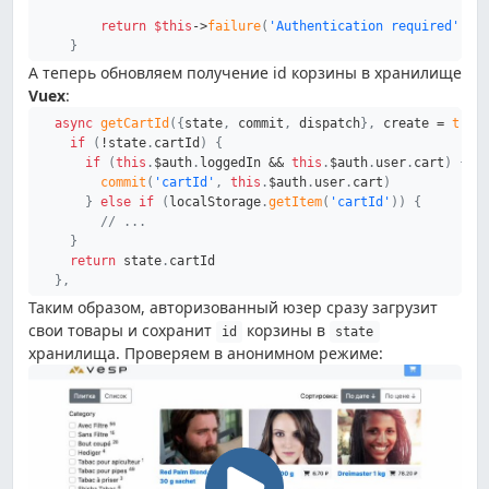
return
$this
->
failure
(
'Authentication required'
,
4
}
А теперь обновляем получение id корзины в хранилище
Vuex
:
async
getCartId
(
{
state
,
 commit
,
 dispatch
}
,
 create 
=
true
if
(
!
state
.
cartId
)
{
if
(
this
.
$auth
.
loggedIn 
&&
this
.
$auth
.
user
.
cart
)
{
commit
(
'cartId'
,
this
.
$auth
.
user
.
cart
)
}
else
if
(
localStorage
.
getItem
(
'cartId'
)
)
{
// ...
}
return
 state
.
cartId

}
,
Таким образом, авторизованный юзер сразу загрузит
свои товары и сохранит
корзины в
id
state
хранилища. Проверяем в анонимном режиме: