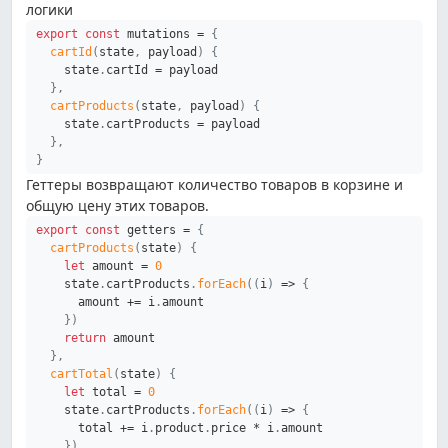
логики
export
const
 mutations 
=
{
cartId
(
state
,
 payload
)
{
    state
.
cartId 
=
 payload

}
,
cartProducts
(
state
,
 payload
)
{
    state
.
cartProducts 
=
 payload

}
,
}
Геттеры возвращают количество товаров в корзине и
общую цену этих товаров.
export
const
 getters 
=
{
cartProducts
(
state
)
{
let
 amount 
=
0
    state
.
cartProducts
.
forEach
(
(
i
)
=>
{
      amount 
+=
 i
.
amount

}
)
return
 amount

}
,
cartTotal
(
state
)
{
let
 total 
=
0
    state
.
cartProducts
.
forEach
(
(
i
)
=>
{
      total 
+=
 i
.
product
.
price 
*
 i
.
amount

}
)