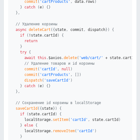
commit
(
'cartProducts'
,
 data
.
rows
)
}
catch
(
e
)
{
}
}
,
// Удаление корзины
async
deleteCart
(
{
state
,
 commit
,
 dispatch
}
)
{
if
(
!
state
.
cartId
)
{
return
}
try
{
await
this
.
$axios
.
delete
(
'web/cart/'
+
 state
.
cartId
)
// Удаление товаров и id корзины
commit
(
'cartId'
,
null
)
commit
(
'cartProducts'
,
[
]
)
dispatch
(
'saveCartId'
)
}
catch
(
e
)
{
}
}
,
// Сохранение id корзины в localStorage
saveCartId
(
{
state
}
)
{
if
(
state
.
cartId
)
{
      localStorage
.
setItem
(
'cartId'
,
 state
.
cartId
)
}
else
{
      localStorage
.
removeItem
(
'cartId'
)
}