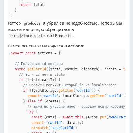
return
 total

}
,
}
Геттер
я убрал за ненадобностью. Теперь мы
products
можем напрямую обращаться в
.
this.$store.state.cartProducts
Самое основное находится в
actions
:
export
const
 actions 
=
{
// Получение id корзины
async
getCartId
(
{
state
,
 commit
,
 dispatch
}
,
 create 
=
true
// Если id нет в state
if
(
!
state
.
cartId
)
{
// Пробуем получить старый id из localStorage
if
(
localStorage
.
getItem
(
'cartId'
)
)
{
commit
(
'cartId'
,
 localStorage
.
getItem
(
'cartId'
)
)
}
else
if
(
create
)
{
// Если не указано иное - соаздём новую корзину
try
{
const
{
data
}
=
await
this
.
$axios
.
put
(
'web/cart'
)
commit
(
'cartId'
,
 data
.
id
)
dispatch
(
'saveCartId'
)