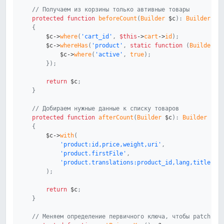
// Получаем из корзины только автивные товары
protected
function
beforeCount
(
Builder
$c
)
:
Builder
{
$c
->
where
(
'cart_id'
,
$this
->
cart
->
id
)
;
$c
->
whereHas
(
'product'
,
static
function
(
Builder
$
$c
->
where
(
'active'
,
true
)
;
}
)
;
return
$c
;
}
// Добираем нужные данные к списку товаров
protected
function
afterCount
(
Builder
$c
)
:
Builder
{
$c
->
with
(
'product:id,price,weight,uri'
,
'product.firstFile'
,
'product.translations:product_id,lang,title'
)
;
return
$c
;
}
// Меняем определение первичного ключа, чтобы patch() 