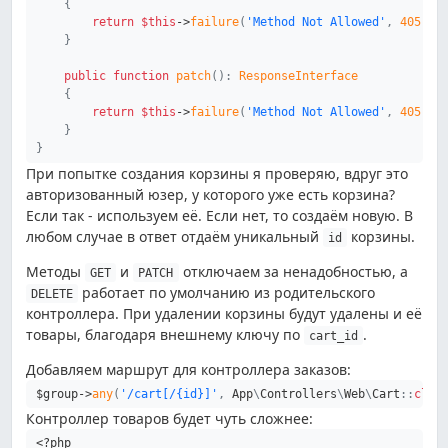
{
return
$this
->
failure
(
'Method Not Allowed'
,
405
)
;
}
public
function
patch
(
)
:
ResponseInterface
{
return
$this
->
failure
(
'Method Not Allowed'
,
405
)
;
}
}
При попытке создания корзины я проверяю, вдруг это
авторизованный юзер, у которого уже есть корзина?
Если так - используем её. Если нет, то создаём новую. В
любом случае в ответ отдаём уникальный
корзины.
id
Методы
и
отключаем за ненадобностью, а
GET
PATCH
работает по умолчанию из родительского
DELETE
контроллера. При удалении корзины будут удалены и её
товары, благодаря внешнему ключу по
.
cart_id
Добавляем маршрут для контроллера заказов:
$group
->
any
(
'/cart[/{id}]'
,
App
\
Controllers
\
Web
\
Cart
::
clas
Контроллер товаров будет чуть сложнее:
<?php