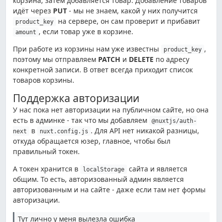
корзина, затем добавляется товар. Добавление товаров
идёт через
PUT
- мы не знаем, какой у них получится
на сервере, он сам проверит и прибавит
product_key
, если товар уже в корзине.
amount
При работе из корзины нам уже известны
,
product_key
поэтому мы отправляем
PATСH
и
DELETE
по адресу
конкретной записи. В ответ всегда приходит список
товаров корзины.
Поддержка авторизации
У нас пока нет авторизации на публичном сайте, но она
есть в админке - так что мы добавляем
@nuxtjs/auth-
в
. Для API нет никакой разницы,
next
nuxt.config.js
откуда обращается юзер, главное, чтобы был
правильный токен.
А токен хранится в
сайта и является
localStorage
общим. То есть, авторизованный админ является
авторизованным и на сайте - даже если там нет формы
авторизации.
Тут лично у меня вылезла ошибка