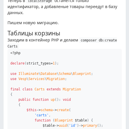
Теперь в
останется только
localStorage
идентификатор, а добавленые товары переедут в базу
данных.
Пишем новую миграцию.
Таблицы корзины
Заходим в контейнер PHP и делаем
composer db:create
Carts
<?php
declare
(
strict_types
=
1
)
;
use
Illuminate
\
Database
\
Schema
\
Blueprint
;
use
Vesp
\
Services
\
Migration
;
final
class
Carts
extends
Migration
{
public
function
up
(
)
:
void
{
$this
->
schema
->
create
(
'carts'
,
function
(
Blueprint
$table
)
{
$table
->
uuid
(
'id'
)
->
primary
(
)
;