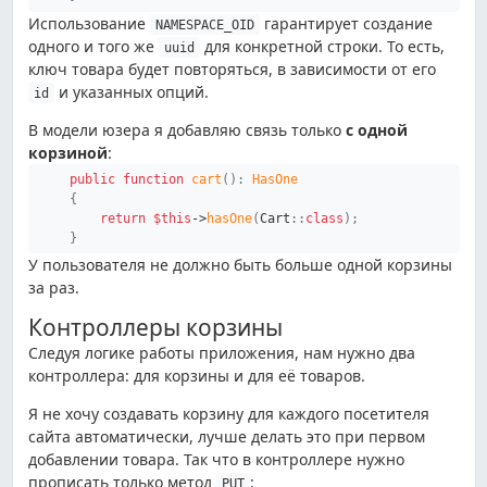
Использование
гарантирует создание
NAMESPACE_OID
одного и того же
для конкретной строки. То есть,
uuid
ключ товара будет повторяться, в зависимости от его
и указанных опций.
id
В модели юзера я добавляю связь только
с одной
корзиной
:
public
function
cart
(
)
:
HasOne
{
return
$this
->
hasOne
(
Cart
::
class
)
;
}
У пользователя не должно быть больше одной корзины
за раз.
Контроллеры корзины
Следуя логике работы приложения, нам нужно два
контроллера: для корзины и для её товаров.
Я не хочу создавать корзину для каждого посетителя
сайта автоматически, лучше делать это при первом
добавлении товара. Так что в контроллере нужно
прописать только метод
:
PUT