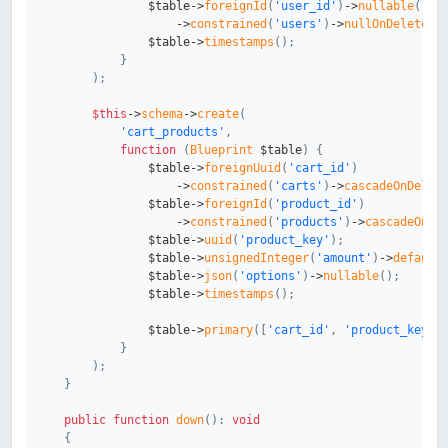
$table
->
foreignId
(
'user_id'
)
->
nullable
(
)
->
constrained
(
'users'
)
->
nullOnDelete
(
)
$table
->
timestamps
(
)
;
}
)
;
$this
->
schema
->
create
(
'cart_products'
,
function
(
Blueprint
$table
)
{
$table
->
foreignUuid
(
'cart_id'
)
->
constrained
(
'carts'
)
->
cascadeOnDelet
$table
->
foreignId
(
'product_id'
)
->
constrained
(
'products'
)
->
cascadeOnDe
$table
->
uuid
(
'product_key'
)
;
$table
->
unsignedInteger
(
'amount'
)
->
default
$table
->
json
(
'options'
)
->
nullable
(
)
;
$table
->
timestamps
(
)
;
$table
->
primary
(
[
'cart_id'
,
'product_key'
]
}
)
;
}
public
function
down
(
)
:
void
{