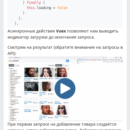
}
finally
{
this
.
loading 
=
false
}
}
,
}
,
Асинхронные действия
Vuex
позволяют нам выводить
индикатор загрузки до окончания запроса.
Смотрим на результат (обратите внимание на запросы в
API):
При первом запросе на добавление товара создаётся