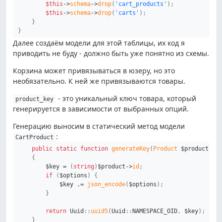
$this
->
schema
->
drop
(
'cart_products'
)
;
$this
->
schema
->
drop
(
'carts'
)
;
}
}
Далее создаём модели для этой таблицы, их код я
приводить не буду - должно быть уже понятно из схемы.
Корзина может привязываться в юзеру, но это
необязательно. К ней же привязываются товары.
- это уникальный ключ товара, который
product_key
генерируется в зависимости от выбранных опций.
Генерацию выносим в статический метод модели
:
CartProduct
public
static
function
generateKey
(
Product
$product
,
?
{
$key
=
(
string
)
$product
->
id
;
if
(
$options
)
{
$key
.=
json_encode
(
$options
)
;
}
return
Uuid
::
uuid5
(
Uuid
::
NAMESPACE_OID
,
$key
)
;
}