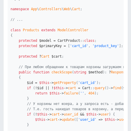
namespace
App
\
Controllers
\
Web
\
Cart
;
// ...
class
Products
extends
ModelController
{
protected
$model
=
CartProduct
::
class
;
protected
$primaryKey
=
[
'cart_id'
,
'product_key'
]
;
protected
?
Cart
$cart
;
// При любом обращении к товарам корзины загружаем и с
public
function
checkScope
(
string
$method
)
:
?
ResponseI
{
$id
=
$this
->
getProperty
(
'cart_id'
)
;
if
(
!
$id
||
!
$this
->
cart
=
Cart
::
query
(
)
->
find
(
$id
return
$this
->
failure
(
''
,
404
)
;
}
// У корзины нет юзера, а у запроса есть - добавля
// Т.е. гость накидал товаров в корзину, а перед з
if
(
!
$this
->
cart
->
user_id
&&
$this
->
user
)
{
$this
->
cart
->
update
(
[
'user_id'
=>
$this
->
user
-
}