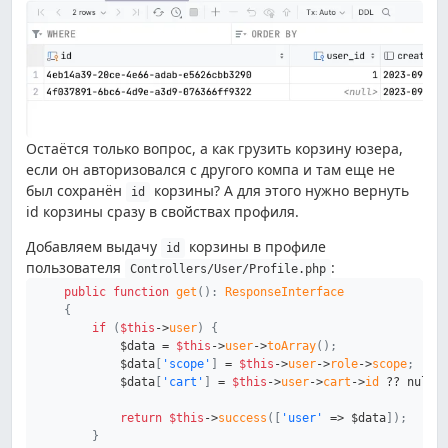
Остаётся только вопрос, а как грузить корзину юзера,
если он авторизовался с другого компа и там еще не
был сохранён
корзины? А для этого нужно вернуть
id
id корзины сразу в свойствах профиля.
Добавляем выдачу
корзины в профиле
id
пользователя
:
Controllers/User/Profile.php
public
function
get
(
)
:
ResponseInterface
{
if
(
$this
->
user
)
{
$data
=
$this
->
user
->
toArray
(
)
;
$data
[
'scope'
]
=
$this
->
user
->
role
->
scope
;
$data
[
'cart'
]
=
$this
->
user
->
cart
->
id
??
null
;
return
$this
->
success
(
[
'user'
=>
$data
]
)
;
}