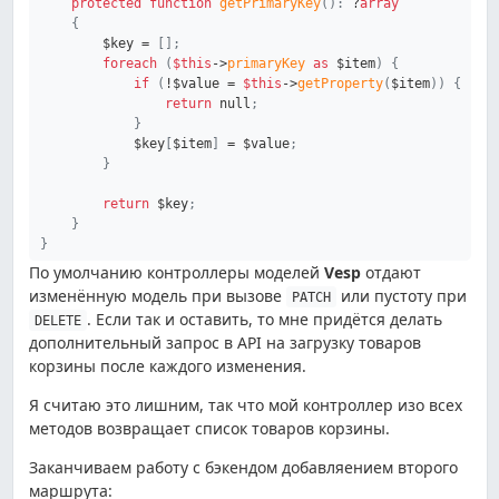
protected
function
getPrimaryKey
(
)
:
?
array
{
$key
=
[
]
;
foreach
(
$this
->
primaryKey
as
$item
)
{
if
(
!
$value
=
$this
->
getProperty
(
$item
)
)
{
return
null
;
}
$key
[
$item
]
=
$value
;
}
return
$key
;
}
}
По умолчанию контроллеры моделей
Vesp
отдают
изменённую модель при вызове
или пустоту при
PATCH
. Если так и оставить, то мне придётся делать
DELETE
дополнительный запрос в API на загрузку товаров
корзины после каждого изменения.
Я считаю это лишним, так что мой контроллер изо всех
методов возвращает список товаров корзины.
Заканчиваем работу с бэкендом добавляением второго
маршрута: