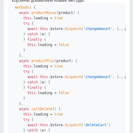
корзины добавляем новые методы:
methods
:
{
async
productMinus
(
product
)
{
this
.
loading 
=
true
try
{
await
this
.
$store
.
dispatch
(
'changeAmount'
,
{
...
pro
}
catch
(
e
)
{
}
finally
{
this
.
loading 
=
false
}
}
,
async
productPlus
(
product
)
{
this
.
loading 
=
true
try
{
await
this
.
$store
.
dispatch
(
'changeAmount'
,
{
...
pro
}
catch
(
e
)
{
}
finally
{
this
.
loading 
=
false
}
}
,
async
cartDelete
(
)
{
this
.
loading 
=
true
try
{
await
this
.
$store
.
dispatch
(
'deleteCart'
)
}
catch
(
e
)
{