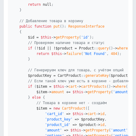
return
null
;
}
// Добавление товара в корзину
public
function
put
(
)
:
ResponseInterface
{
$id
=
$this
->
getProperty
(
'id'
)
;
// Проверяем наличие товара и статус
if
(
!
$id
||
!
$product
=
Product
::
query
(
)
->
where
(
'a
return
$this
->
failure
(
'Not Found'
,
404
)
;
}
// Генерируем ключ для товара, с учётом опций
$productKey
=
CartProduct
::
generateKey
(
$product
,
$
// Если такой ключ уже есть в корзине - добавляем 
if
(
$item
=
$this
->
cart
->
cartProducts
(
)
->
where
(
'pr
$item
->
amount
+=
$this
->
getProperty
(
'amount'
,
}
else
{
// Товара в корзине нет - создаём
$item
=
new
CartProduct
(
[
'cart_id'
=>
$this
->
cart
->
id
,
'product_key'
=>
$productKey
,
'product_id'
=>
$product
->
id
,
'amount'
=>
$this
->
getProperty
(
'amount'
,
1
'options'
=>
$this
->
getProperty
(
'options'
)