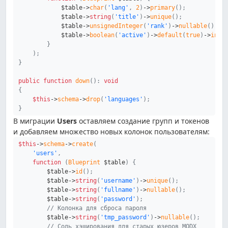
$table
->
char
(
'lang'
,
2
)
->
primary
(
)
;
$table
->
string
(
'title'
)
->
unique
(
)
;
$table
->
unsignedInteger
(
'rank'
)
->
nullable
(
)
->
i
$table
->
boolean
(
'active'
)
->
default
(
true
)
->
inde
}
)
;
}
public
function
down
(
)
:
void
{
$this
->
schema
->
drop
(
'languages'
)
;
}
В миграции
Users
оставляем создание групп и токенов
и добавляем множество новых колонок пользователям:
$this
->
schema
->
create
(
'users'
,
function
(
Blueprint
$table
)
{
$table
->
id
(
)
;
$table
->
string
(
'username'
)
->
unique
(
)
;
$table
->
string
(
'fullname'
)
->
nullable
(
)
;
$table
->
string
(
'password'
)
;
// Колонка для сброса пароля
$table
->
string
(
'tmp_password'
)
->
nullable
(
)
;
// Соль хэширования для старых юзеров MODX