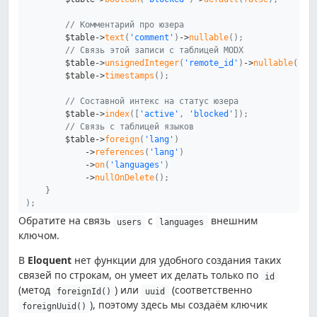
// Комментарий про юзера
$table
->
text
(
'comment'
)
->
nullable
(
)
;
// Связь этой записи с таблицей MODX
$table
->
unsignedInteger
(
'remote_id'
)
->
nullable
(
)
->
$table
->
timestamps
(
)
;
// Составной интекс на статус юзера
$table
->
index
(
[
'active'
,
'blocked'
]
)
;
// Связь с таблицей языков
$table
->
foreign
(
'lang'
)
->
references
(
'lang'
)
->
on
(
'languages'
)
->
nullOnDelete
(
)
;
}
)
;
Обратите на связь
с
внешним
users
languages
ключом.
В
Eloquent
нет функции для удобного создания таких
связей по строкам, он умеет их делать только по
id
(метод
) или
(соответственно
foreignId()
uuid
), поэтому здесь мы создаём ключик
foreignUuid()