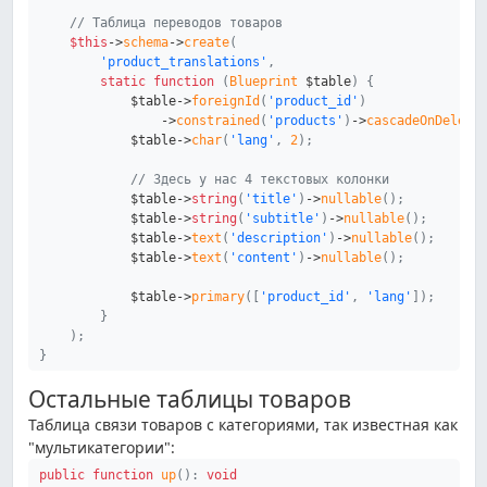
// Таблица переводов товаров
$this
->
schema
->
create
(
'product_translations'
,
static
function
(
Blueprint
$table
)
{
$table
->
foreignId
(
'product_id'
)
->
constrained
(
'products'
)
->
cascadeOnDelete
$table
->
char
(
'lang'
,
2
)
;
// Здесь у нас 4 текстовых колонки
$table
->
string
(
'title'
)
->
nullable
(
)
;
$table
->
string
(
'subtitle'
)
->
nullable
(
)
;
$table
->
text
(
'description'
)
->
nullable
(
)
;
$table
->
text
(
'content'
)
->
nullable
(
)
;
$table
->
primary
(
[
'product_id'
,
'lang'
]
)
;
}
)
;
}
Остальные таблицы товаров
Таблица связи товаров с категориями, так известная как
"мультикатегории":
public
function
up
(
)
:
void