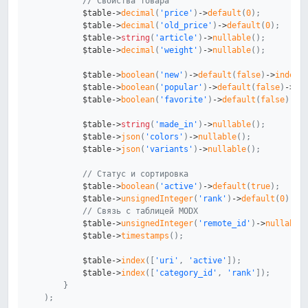
// Свойства товара
$table
->
decimal
(
'price'
)
->
default
(
0
)
;
$table
->
decimal
(
'old_price'
)
->
default
(
0
)
;
$table
->
string
(
'article'
)
->
nullable
(
)
;
$table
->
decimal
(
'weight'
)
->
nullable
(
)
;
$table
->
boolean
(
'new'
)
->
default
(
false
)
->
index
(
$table
->
boolean
(
'popular'
)
->
default
(
false
)
->
in
$table
->
boolean
(
'favorite'
)
->
default
(
false
)
->
i
$table
->
string
(
'made_in'
)
->
nullable
(
)
;
$table
->
json
(
'colors'
)
->
nullable
(
)
;
$table
->
json
(
'variants'
)
->
nullable
(
)
;
// Статус и сортировка
$table
->
boolean
(
'active'
)
->
default
(
true
)
;
$table
->
unsignedInteger
(
'rank'
)
->
default
(
0
)
;
// Связь с таблицей MODX
$table
->
unsignedInteger
(
'remote_id'
)
->
nullable
$table
->
timestamps
(
)
;
$table
->
index
(
[
'uri'
,
'active'
]
)
;
$table
->
index
(
[
'category_id'
,
'rank'
]
)
;
}
)
;