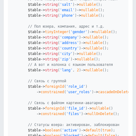
$table
->
string
(
'salt'
)
->
nullable
(
)
;
$table
->
string
(
'email'
)
->
nullable
(
)
;
$table
->
string
(
'phone'
)
->
nullable
(
)
;
// Пол юзера, компания, адрес и т.д.
$table
->
tinyInteger
(
'gender'
)
->
nullable
(
)
;
$table
->
string
(
'company'
)
->
nullable
(
)
;
$table
->
string
(
'address'
)
->
nullable
(
)
;
$table
->
string
(
'country'
)
->
nullable
(
)
;
$table
->
string
(
'city'
)
->
nullable
(
)
;
$table
->
string
(
'zip'
)
->
nullable
(
)
;
// А вот и колонка с языком пользователя
$table
->
string
(
'lang'
,
2
)
->
nullable
(
)
;
// Связь с группой
$table
->
foreignId
(
'role_id'
)
->
constrained
(
'user_roles'
)
->
cascadeOnDelete
(
)
// Связь с файлом картинки-аватарки
$table
->
foreignId
(
'file_id'
)
->
nullable
(
)
->
constrained
(
'files'
)
->
nullOnDelete
(
)
;
// Статусы юзера: активирован, заблокирован
$table
->
boolean
(
'active'
)
->
default
(
true
)
;
$table
->
boolean
(
'blocked'
)
->
default
(
false
)
;