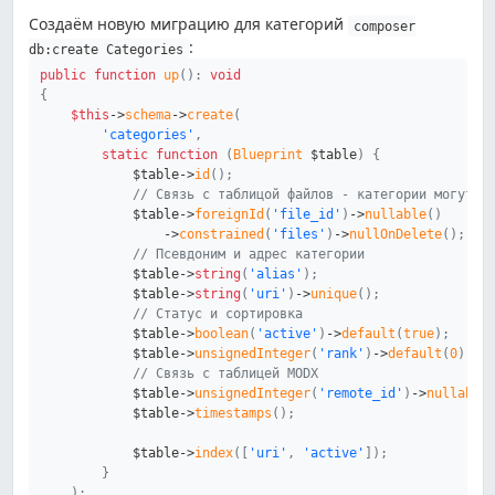
Создаём новую миграцию для категорий
composer
:
db:create Categories
public
function
up
(
)
:
void
{
$this
->
schema
->
create
(
'categories'
,
static
function
(
Blueprint
$table
)
{
$table
->
id
(
)
;
// Связь с таблицой файлов - категории могут и
$table
->
foreignId
(
'file_id'
)
->
nullable
(
)
->
constrained
(
'files'
)
->
nullOnDelete
(
)
;
// Псевдоним и адрес категории
$table
->
string
(
'alias'
)
;
$table
->
string
(
'uri'
)
->
unique
(
)
;
// Статус и сортировка
$table
->
boolean
(
'active'
)
->
default
(
true
)
;
$table
->
unsignedInteger
(
'rank'
)
->
default
(
0
)
;
// Связь с таблицей MODX
$table
->
unsignedInteger
(
'remote_id'
)
->
nullable
$table
->
timestamps
(
)
;
$table
->
index
(
[
'uri'
,
'active'
]
)
;
}
)
;