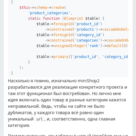
{
$this
->
schema
->
create
(
'product_categories'
,
static
function
(
Blueprint
$table
)
{
$table
->
foreignId
(
'product_id'
)
->
constrained
(
'products'
)
->
cascadeOnDelete
$table
->
foreignId
(
'category_id'
)
->
constrained
(
'categories'
)
->
cascadeOnDele
$table
->
unsignedInteger
(
'rank'
)
->
default
(
0
)
;
$table
->
primary
(
[
'product_id'
,
'category_id'
]
)
}
)
;
}
Насколько я помню, изначально miniShop2
разрабатывался для реализации конкретного проекта и
там этот функционал был востребован. Но лично мне
идея включать один товар в разные категории кажется
неправильной. Ведь, чтобы на сайте не было
дубликатов, у каждого товара всё равно один
уникальный
, и, соответственно, одна главная
url
категория.
Поэтому включать эту таблицу в новый VespShop мне не