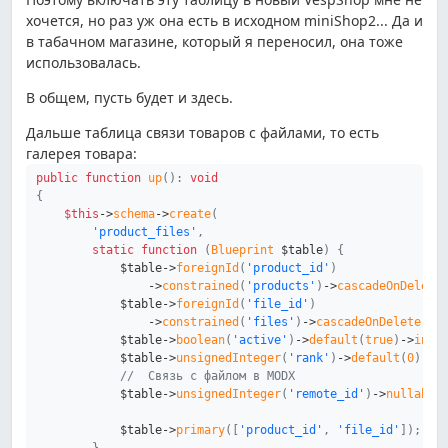
хочется, но раз уж она есть в исходном miniShop2... Да и
в табачном магазине, который я переносил, она тоже
использовалась.
В общем, пусть будет и здесь.
Дальше таблица связи товаров с файлами, то есть
галерея товара:
public
function
up
(
)
:
void
{
$this
->
schema
->
create
(
'product_files'
,
static
function
(
Blueprint
$table
)
{
$table
->
foreignId
(
'product_id'
)
->
constrained
(
'products'
)
->
cascadeOnDelete
$table
->
foreignId
(
'file_id'
)
->
constrained
(
'files'
)
->
cascadeOnDelete
(
)
;
$table
->
boolean
(
'active'
)
->
default
(
true
)
->
inde
$table
->
unsignedInteger
(
'rank'
)
->
default
(
0
)
->
i
//  Связь с файлом в MODX
$table
->
unsignedInteger
(
'remote_id'
)
->
nullable
$table
->
primary
(
[
'product_id'
,
'file_id'
]
)
;