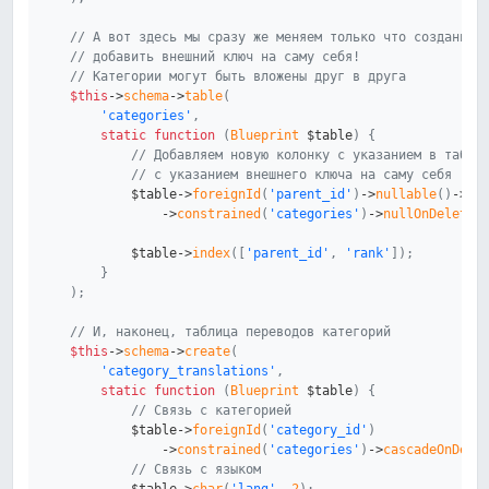
// А вот здесь мы сразу же меняем только что созданную
// добавить внешний ключ на саму себя!
// Категории могут быть вложены друг в друга
$this
->
schema
->
table
(
'categories'
,
static
function
(
Blueprint
$table
)
{
// Добавляем новую колонку с указанием в табли
// с указанием внешнего ключа на саму себя
$table
->
foreignId
(
'parent_id'
)
->
nullable
(
)
->
af
->
constrained
(
'categories'
)
->
nullOnDelete
(
$table
->
index
(
[
'parent_id'
,
'rank'
]
)
;
}
)
;
// И, наконец, таблица переводов категорий
$this
->
schema
->
create
(
'category_translations'
,
static
function
(
Blueprint
$table
)
{
// Связь с категорией
$table
->
foreignId
(
'category_id'
)
->
constrained
(
'categories'
)
->
cascadeOnDele
// Связь с языком
$table
->
char
(
'lang'
,
2
)
;