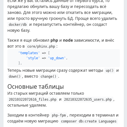
Если же у вас остались данные от первого курса, то
предлагаю обнулить вашу базу и пересоздать всё
заново. Для этого можно или откатить все миграции,
или просто вручную грохнуть БД. Проще всего удалить
и перезапустить контейнер, он создаст
docker/db
новую базу.
Также я еще обновил
php
и
node
зависимости, и внёс
вот это в
:
core/phinx.php
'templates'
=>
[
'style'
=>
'up_down'
,
]
,
Теперь новые миграции сразу содержат методы
и
up()
, вместо
.
down()
change()
Основные таблицы
Из старых миграций оставляем только
и
,
20210322072616_files.php
20210322072635_users.php
остальные удаляем.
Заходим в контейнер
, переходим в терминал и
php-fpm
создаём новую миграцию
composer db:create Languages