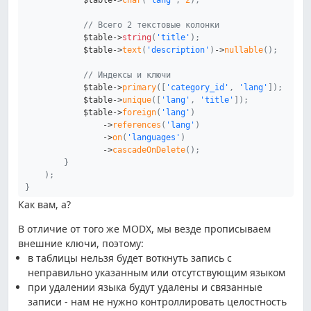
// Всего 2 текстовые колонки
$table
->
string
(
'title'
)
;
$table
->
text
(
'description'
)
->
nullable
(
)
;
// Индексы и ключи
$table
->
primary
(
[
'category_id'
,
'lang'
]
)
;
$table
->
unique
(
[
'lang'
,
'title'
]
)
;
$table
->
foreign
(
'lang'
)
->
references
(
'lang'
)
->
on
(
'languages'
)
->
cascadeOnDelete
(
)
;
}
)
;
}
Как вам, а?
В отличие от того же MODX, мы везде прописываем
внешние ключи, поэтому:
в таблицы нельзя будет воткнуть запись с
неправильно указанным или отсутствующим языком
при удалении языка будут удалены и связанные
записи - нам не нужно контроллировать целостность