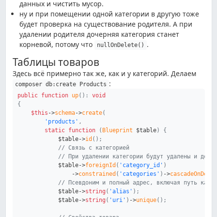
данных и чистить мусор.
ну и при помещении одной категории в другую тоже
будет проверка на существование родителя. А при
удалении родителя дочерняя категория станет
корневой, потому что
.
nullOnDelete()
Таблицы товаров
Здесь всё примерно так же, как и у категорий. Делаем
:
composer db:create Products
public
function
up
(
)
:
void
{
$this
->
schema
->
create
(
'products'
,
static
function
(
Blueprint
$table
)
{
$table
->
id
(
)
;
// Связь с категорией
// При удалении категории будут удалены и доче
$table
->
foreignId
(
'category_id'
)
->
constrained
(
'categories'
)
->
cascadeOnDele
// Псевдоним и полный адрес, включая путь кате
$table
->
string
(
'alias'
)
;
$table
->
string
(
'uri'
)
->
unique
(
)
;