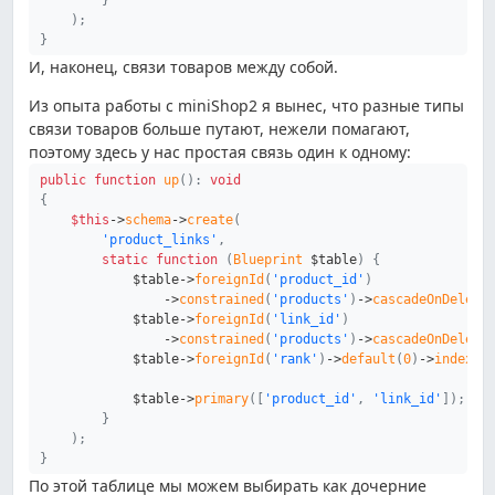
}
)
;
}
И, наконец, связи товаров между собой.
Из опыта работы с miniShop2 я вынес, что разные типы
связи товаров больше путают, нежели помагают,
поэтому здесь у нас простая связь один к одному:
public
function
up
(
)
:
void
{
$this
->
schema
->
create
(
'product_links'
,
static
function
(
Blueprint
$table
)
{
$table
->
foreignId
(
'product_id'
)
->
constrained
(
'products'
)
->
cascadeOnDelete
$table
->
foreignId
(
'link_id'
)
->
constrained
(
'products'
)
->
cascadeOnDelete
$table
->
foreignId
(
'rank'
)
->
default
(
0
)
->
index
(
)
$table
->
primary
(
[
'product_id'
,
'link_id'
]
)
;
}
)
;
}
По этой таблице мы можем выбирать как дочерние