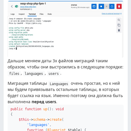
Дальше меняем даты 3х файлов миграций таким
образом, чтобы они выстроились в следующем порядке:
,
,
.
files
languages
users
Миграция таблицы
очень простая, но к ней
Languages
мы будем привязывать остальные таблицы, в которых
будет ссылка на язык. Именно поэтому она должна быть
выполнена
перед users
.
public
function
up
(
)
:
void
{
$this
->
schema
->
create
(
'languages'
,
function
(
Blueprint
$table
)
{