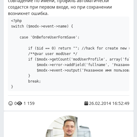
совпадение по имени, профиль автоматически
создастся при первом входе, но при сохранении
возникнет ошибка.
<?php

switch ($modx->event->name) {

    case 'OnBeforeUserFormSave':

        if ($id == 0) return ""; //hack for create new user
        /**@var user modUser */

        if ($modx->getCount('modUserProfile', array('fullna
            $modx->error->addField('fullname', 'Указанное и
            $modx->event->output('Указанное имя пользовател
        }

        break;

}
0
1 159
26.02.2014 16:52:49