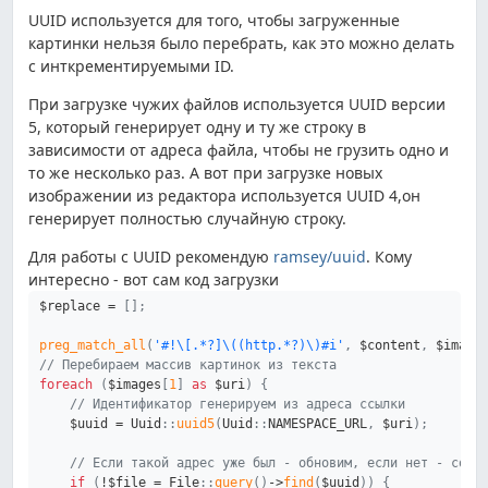
UUID используется для того, чтобы загруженные
картинки нельзя было перебрать, как это можно делать
с инткрементируемыми ID.
При загрузке чужих файлов используется UUID версии
5, который генерирует одну и ту же строку в
зависимости от адреса файла, чтобы не грузить одно и
то же несколько раз. А вот при загрузке новых
изображении из редактора используется UUID 4,он
генерирует полностью случайную строку.
Для работы c UUID рекомендую
ramsey/uuid
. Кому
интересно - вот сам код загрузки
$replace
=
[
]
;
preg_match_all
(
'#!\[.*?]\((http.*?)\)#i'
,
$content
,
$image
// Перебираем массив картинок из текста
foreach
(
$images
[
1
]
as
$uri
)
{
// Идентификатор генерируем из адреса ссылки 
$uuid
=
Uuid
::
uuid5
(
Uuid
::
NAMESPACE_URL
,
$uri
)
;
// Если такой адрес уже был - обновим, если нет - созд
if
(
!
$file
=
File
::
query
(
)
->
find
(
$uuid
)
)
{