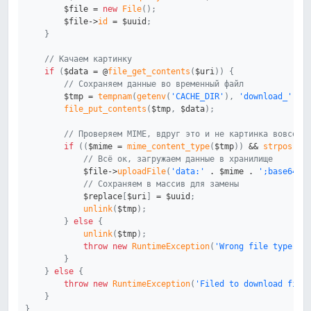
$file
=
new
File
(
)
;
$file
->
id
=
$uuid
;
}
// Качаем картинку
if
(
$data
=
 @
file_get_contents
(
$uri
)
)
{
// Сохраняем данные во временный файл
$tmp
=
tempnam
(
getenv
(
'CACHE_DIR'
)
,
'download_'
)
;
file_put_contents
(
$tmp
,
$data
)
;
// Проверяем MIME, вдруг это и не картинка вовсе?
if
(
(
$mime
=
mime_content_type
(
$tmp
)
)
&&
strpos
(
$m
// Всё ок, загружаем данные в хранилище
$file
->
uploadFile
(
'data:'
.
$mime
.
';base64,'
// Сохраняем в массив для замены
$replace
[
$uri
]
=
$uuid
;
unlink
(
$tmp
)
;
}
else
{
unlink
(
$tmp
)
;
throw
new
RuntimeException
(
'Wrong file type: '
}
}
else
{
throw
new
RuntimeException
(
'Filed to download file
}
}