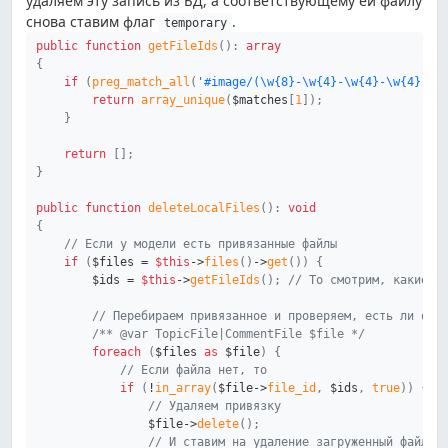
удаляем эту запись из БД, а соответствующему ей файлу
снова ставим флаг
.
temporary
public
function
getFileIds
(
)
:
array
{
if
(
preg_match_all
(
'#image/(\w{8}-\w{4}-\w{4}-\w{4}-\w
return
array_unique
(
$matches
[
1
]
)
;
}
return
[
]
;
}
public
function
deleteLocalFiles
(
)
:
void
{
// Если у модели есть привязанные файлы
if
(
$files
=
$this
->
files
(
)
->
get
(
)
)
{
$ids
=
$this
->
getFileIds
(
)
;
// То смотрим, какие е
// Перебираем привязанное и проверяем, есть ли оно
/** @var TopicFile|CommentFile $file */
foreach
(
$files
as
$file
)
{
// Если файла нет, то
if
(
!
in_array
(
$file
->
file_id
,
$ids
,
true
)
)
{
// Удаляем привязку
$file
->
delete
(
)
;
// И ставим на удаление загруженный файл