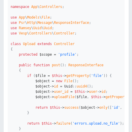
namespace
App
\
Controllers
;
use
App
\
Models
\
File
;
use
Psr
\
Http
\
Message
\
ResponseInterface
;
use
Ramsey
\
Uuid
\
Uuid
;
use
Vesp
\
Controllers
\
Controller
;
class
Upload
extends
Controller
{
protected
$scope
=
'profile'
;
public
function
post
(
)
:
ResponseInterface
{
if
(
$file
=
$this
->
getProperty
(
'file'
)
)
{
$object
=
new
File
(
)
;
$object
->
id
=
Uuid
::
uuid4
(
)
;
$object
->
user_id
=
$this
->
user
->
id
;
$object
->
uploadFile
(
$file
,
$this
->
getProperty
(
return
$this
->
success
(
$object
->
only
(
[
'id'
,
'wi
}
return
$this
->
failure
(
'errors.upload.no_file'
)
;
}