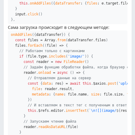
this
.
onAddFiles
(
{
dataTransfer
:
{
files
:
 e
.
target
.
files
}
}
  input
.
click
(
)
}
,
Сама загрузка происходит в следующем методе:
onAddFiles
(
{
dataTransfer
}
)
{
const
 files 
=
 Array
.
from
(
dataTransfer
.
files
)
  files
.
forEach
(
(
file
)
=>
{
// Работаем только с картинками
if
(
file
.
type
.
includes
(
'image/'
)
)
{
const
 reader 
=
new
FileReader
(
)
// Задаём функцию обработки файла, когда браузер его
      reader
.
onload
=
async
(
)
=>
{
// Отправляем данные на сервер
const
{
data
:
 res
}
=
await
this
.
$axios
.
post
(
'upload
file
:
 reader
.
result
,
metadata
:
{
name
:
 file
.
name
,
size
:
 file
.
size
,
typ
}
)
// И вставляем в текст тег с полученным в ответ UU
this
.
$refs
.
editor
.
insertText
(
`
\n![](image/
${
res
.
id
}
// Запускаем чтение файла
      reader
.
readAsDataURL
(
file
)
}