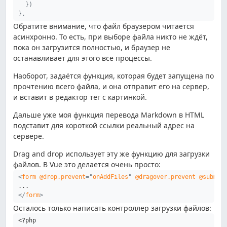
}
)
}
,
Обратите внимание, что файл браузером читается
асинхронно. То есть, при выборе файла никто не ждёт,
пока он загрузится полностью, и браузер не
останавливает для этого все процессы.
Наоборот, задаётся функция, которая будет запущена по
прочтению всего файла, и она отправит его на сервер,
и вставит в редактор тег с картинкой.
Дальше уже моя функция перевода Markdown в HTML
подставит для короткой ссылки реальный адрес на
сервере.
Drag and drop использует эту же функцию для загрузки
файлов. В Vue это делается очень просто:
<
form
@drop.prevent
=
"
onAddFiles
"
@dragover.prevent
@submit
</
form
>
Осталось только написать контроллер загрузки файлов:
<?php