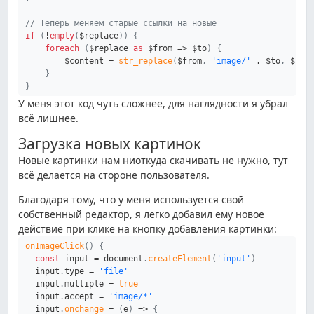
// Теперь меняем старые ссылки на новые
if
(
!
empty
(
$replace
)
)
{
foreach
(
$replace
as
$from
=>
$to
)
{
$content
=
str_replace
(
$from
,
'image/'
.
$to
,
$con
}
}
У меня этот код чуть сложнее, для наглядности я убрал
всё лишнее.
Загрузка новых картинок
Новые картинки нам ниоткуда скачивать не нужно, тут
всё делается на стороне пользователя.
Благодаря тому, что у меня используется свой
собственный редактор, я легко добавил ему новое
действие при клике на кнопку добавления картинки:
onImageClick
(
)
{
const
 input 
=
 document
.
createElement
(
'input'
)
  input
.
type 
=
'file'
  input
.
multiple 
=
true
  input
.
accept 
=
'image/*'
  input
.
onchange
=
(
e
)
=>
{