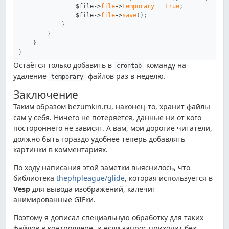
$file
->
file
->
temporary
=
true
;
$file
->
file
->
save
(
)
;
}
}
}
}
Остаётся только добавить в
команду на
crontab
удаление
файлов раз в неделю.
temporary
Заключение
Таким образом bezumkin.ru, наконец-то, хранит файлы
сам у себя. Ничего не потеряется, данные ни от кого
постороннего не зависят. А вам, мои дорогие читатели,
должно быть гораздо удобнее теперь добавлять
картинки в комментариях.
По ходу написания этой заметки выяснилось, что
библиотека
thephpleague/glide
, которая используется в
Vesp
для вывода изображений, калечит
анимированные GIFки.
Поэтому я дописал специальную обработку для таких
файлов в контроллере, и если запрос приходит без