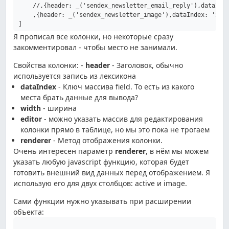
    //,{header: _('sendex_newsletter_email_reply'),dataInde
    ,{header: _('sendex_newsletter_image'),dataIndex: 'imag
Я прописал все колонки, но некоторые сразу
закомментировал - чтобы место не занимали.
Свойства колонки: -
header
- Заголовок, обычно
используется запись из лексикона
dataIndex
- Ключ массива field. То есть из какого
места брать данные для вывода?
width
- ширина
editor
- можно указать массив для редактирования
колонки прямо в таблице, но мы это пока не трогаем
renderer
- Метод отображения колонки.
Очень интересен параметр
renderer
, в нём мы можем
указать любую javascript функцию, которая будет
готовить внешний вид данных перед отображением. Я
использую его для двух столбцов: active и image.
Сами функции нужно указывать при расширении
объекта: