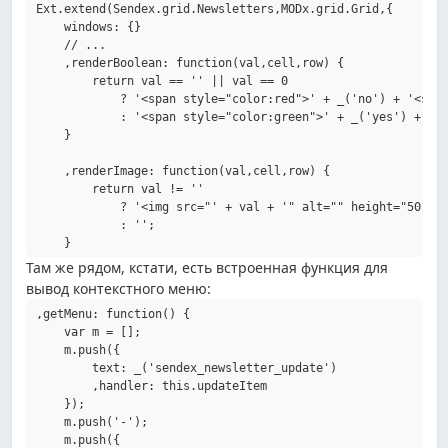
Ext.extend(Sendex.grid.Newsletters,MODx.grid.Grid,{

    windows: {}

    // ...

    ,renderBoolean: function(val,cell,row) {

        return val == '' || val == 0

            ? '<span style="color:red">' + _('no') + '<span
            : '<span style="color:green">' + _('yes') + '<s
    }

    ,renderImage: function(val,cell,row) {

        return val != ''

            ? '<img src="' + val + '" alt="" height="50" />
            : '';

Там же рядом, кстати, есть встроенная функция для
вывод контекстного меню:
,getMenu: function() {

    var m = [];

    m.push({

        text: _('sendex_newsletter_update')

        ,handler: this.updateItem

    });

    m.push('-');

    m.push({
