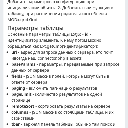
Добавить параметров в конфигурацию при
инициализации объекта 2. Добавить свои функции в
таблицу, при расширении родительского объекта
MODx.grid.Grid
Параметры таблицы
Основные параметры таблицы ExtJS: -
id
-
идентификатор элемента. К нему потом можно
обращаться как Ext.getCmp('идентификатор');
url
- адрес для запроса данных с сервера, это почт
ивсегда наш connector.php в assets
baseParams
- параметры, передаваемые при запросе
данных от сервера
fields
- JSON массив полей, которые могут быть в
ответе от сервера.
paging
- включить пагинацию результатов
pageLimit
- количество результатов на одной
странице
remoteSort
- сортировать результаты на сервере
columns
- JSON массив со столбцами таблицы, и их
свойствами
tbar
- верхняя панель таблицы, обычно там поиск и