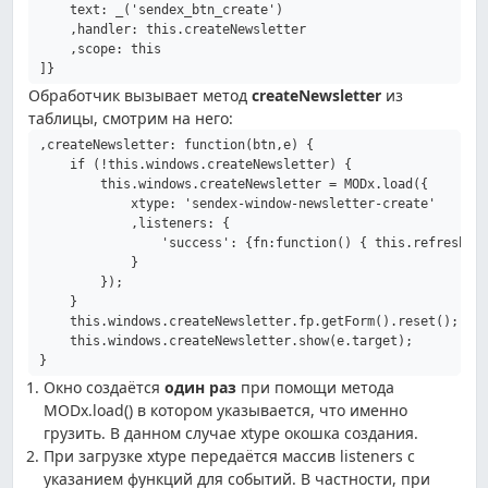
    text: _('sendex_btn_create')

    ,handler: this.createNewsletter

    ,scope: this

]}
Обработчик вызывает метод
createNewsletter
из
таблицы, смотрим на него:
,createNewsletter: function(btn,e) {

    if (!this.windows.createNewsletter) {

        this.windows.createNewsletter = MODx.load({

            xtype: 'sendex-window-newsletter-create'

            ,listeners: {

                'success': {fn:function() { this.refresh();
            }

        });

    }

    this.windows.createNewsletter.fp.getForm().reset();

    this.windows.createNewsletter.show(e.target);

Окно создаётся
один раз
при помощи метода
MODx.load() в котором указывается, что именно
грузить. В данном случае xtype окошка создания.
При загрузке xtype передаётся массив listeners с
указанием функций для событий. В частности, при