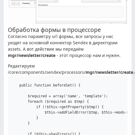
Обработка формы в процессоре
Согласно параметру url формы, все запросы у нас
уходят на основной коннектор Sendex в директории
assets. А вот действие мы передаём
mgr/newsletter/create
- этот процессор нам и нужен.
Редактируем
/core/components/sendex/processors/
mgr/newsletter/create
    public function beforeSet() {

        $required = array('name', 'template');

        foreach ($required as $tmp) {

            if (!$this->getProperty($tmp)) {

                $this->addFieldError($tmp, $this->modx->lex
            }

        }

        if ($this->hasErrors()) {
