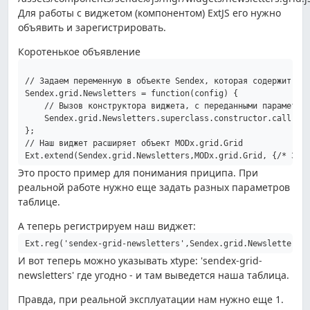
Для работы с виджетом (компонентом) ExtJS его нужно
объявить и зарегистрировать.
Коротенькое объявление
// Задаем переменную в объекте Sendex, которая содержит фун
Sendex.grid.Newsletters = function(config) {

    // Вызов конструктора виджета, с переданными параметрам
    Sendex.grid.Newsletters.superclass.constructor.call(thi
};

// Наш виджет расширяет объект MODx.grid.Grid

Ext.extend(Sendex.grid.Newsletters,MODx.grid.Grid, {/* Зде
Это просто пример для понимания приципа. При
реальной работе нужно еще задать разных параметров
таблице.
А теперь регистрируем наш виджет:
Ext.reg('sendex-grid-newsletters',Sendex.grid.Newsletters)
И вот теперь можно указывать xtype: 'sendex-grid-
newsletters' где угодно - и там выведется наша таблица.
Правда, при реальной эксплуатации нам нужно еще 1.