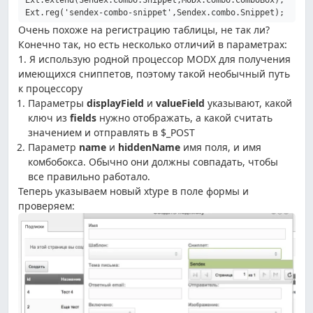
Ext.reg('sendex-combo-snippet',Sendex.combo.Snippet);
Очень похоже на регистрацию таблицы, не так ли?
Конечно так, но есть несколько отличий в параметрах:
1. Я использую родной процессор MODX для получения
имеющихся сниппетов, поэтому такой необычный путь
к процессору
Параметры
displayField
и
valueField
указывают, какой
ключ из
fields
нужно отображать, а какой считать
значением и отправлять в $_POST
Параметр
name
и
hiddenName
имя поля, и имя
комбобокса. Обычно они должны совпадать, чтобы
все правильно работало.
Теперь указываем новый xtype в поле формы и
проверяем: