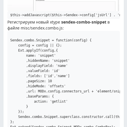
$this->addJavascript($this->Sendex->config['jsUrl'] . 'mgr
Регистрируем новый xtype
sendex-combo-snippet
в
файле misc/sendex.combo.js:
Sendex.combo.Snippet = function(config) {

    config = config || {};

    Ext.applyIf(config,{

        name: 'snippet'

        ,hiddenName: 'snippet'

        ,displayField: 'name'

        ,valueField: 'id'

        ,fields: ['id','name']

        ,pageSize: 10

        ,hideMode: 'offsets'

        ,url: MODx.config.connectors_url + 'element/snippet
        ,baseParams: {

            action: 'getlist'

        }

    });

    Sendex.combo.Snippet.superclass.constructor.call(this,c
};

Ext.extend(Sendex.combo.Snippet,MODx.combo.ComboBox);
