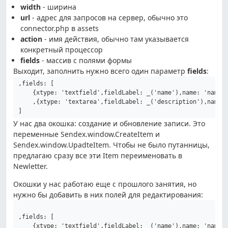
width
- ширина
url
- адрес для запросов на сервер, обычно это
connector.php в assets
action
- имя действия, обычно там указывается
конкретный процессор
fields
- массив с полями формы
Выходит, заполнить нужно всего один параметр
fields
:
,fields: [

    {xtype: 'textfield',fieldLabel: _('name'),name: 'name',
    ,{xtype: 'textarea',fieldLabel: _('description'),name: 
]
У нас два окошка: создание и обновление записи. Это
переменные Sendex.window.CreateItem и
Sendex.window.UpadteItem. Чтобы не было путанницы,
предлагаю сразу все эти Item переименовать в
Newletter.
Окошки у нас работаю еще с прошлого занятия, но
нужно бы добавить в них полей для редактирования:
,fields: [

    {xtype: 'textfield',fieldLabel: _('name'),name: 'name',