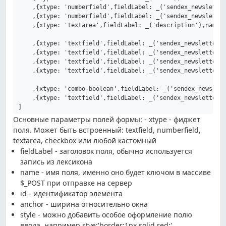
    ,{xtype: 'numberfield',fieldLabel: _('sendex_newsletter
    ,{xtype: 'numberfield',fieldLabel: _('sendex_newsletter
    ,{xtype: 'textarea',fieldLabel: _('description'),name: 
    ,{xtype: 'textfield',fieldLabel: _('sendex_newsletter_e
    ,{xtype: 'textfield',fieldLabel: _('sendex_newsletter_e
    ,{xtype: 'textfield',fieldLabel: _('sendex_newsletter_e
    ,{xtype: 'textfield',fieldLabel: _('sendex_newsletter_e
    ,{xtype: 'combo-boolean',fieldLabel: _('sendex_newslett
    ,{xtype: 'textfield',fieldLabel: _('sendex_newsletter_i
Основные параметры полей формы: - xtype - фиджет
поля. Может быть встроенный: textfield, numberfield,
textarea, checkbox или любой кастомный
fieldLabel - заголовок поля, обычно используется
запись из лексикона
name - имя поля, именно оно будет ключом в массиве
$_POST при отправке на сервер
id - идентификатор элемента
anchor - ширина относительно окна
style - можно добавить особое оформление полю
ввода, например stye:'border:1px solid red;'