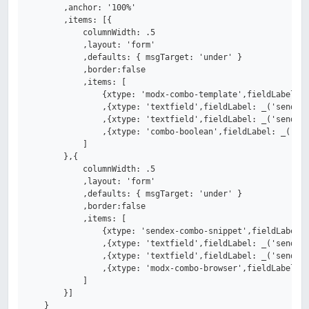
        ,anchor: '100%'

        ,items: [{

            columnWidth: .5

            ,layout: 'form'

            ,defaults: { msgTarget: 'under' }

            ,border:false

            ,items: [

                {xtype: 'modx-combo-template',fieldLabel: _
                ,{xtype: 'textfield',fieldLabel: _('sendex_
                ,{xtype: 'textfield',fieldLabel: _('sendex_
                ,{xtype: 'combo-boolean',fieldLabel: _('sen
            ]

        },{

            columnWidth: .5

            ,layout: 'form'

            ,defaults: { msgTarget: 'under' }

            ,border:false

            ,items: [

                {xtype: 'sendex-combo-snippet',fieldLabel: 
                ,{xtype: 'textfield',fieldLabel: _('sendex_
                ,{xtype: 'textfield',fieldLabel: _('sendex_
                ,{xtype: 'modx-combo-browser',fieldLabel: _
            ]

        }]

    }
