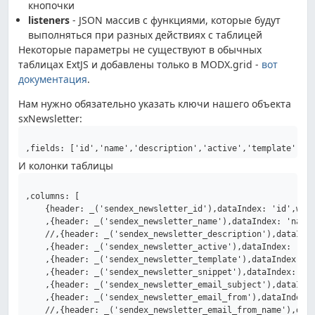
кнопочки
listeners
- JSON массив с функциями, которые будут
выполняться при разных действиях с таблицей
Некоторые параметры не существуют в обычных
таблицах ExtJS и добавлены только в MODX.grid -
вот
документация
.
Нам нужно обязательно указать ключи нашего объекта
sxNewsletter:
,fields: ['id','name','description','active','template','s
И колонки таблицы
,columns: [

    {header: _('sendex_newsletter_id'),dataIndex: 'id',widt
    ,{header: _('sendex_newsletter_name'),dataIndex: 'name'
    //,{header: _('sendex_newsletter_description'),dataInde
    ,{header: _('sendex_newsletter_active'),dataIndex: 'act
    ,{header: _('sendex_newsletter_template'),dataIndex: 't
    ,{header: _('sendex_newsletter_snippet'),dataIndex: 'sn
    ,{header: _('sendex_newsletter_email_subject'),dataInde
    ,{header: _('sendex_newsletter_email_from'),dataIndex: 
    //,{header: _('sendex_newsletter_email_from_name'),data