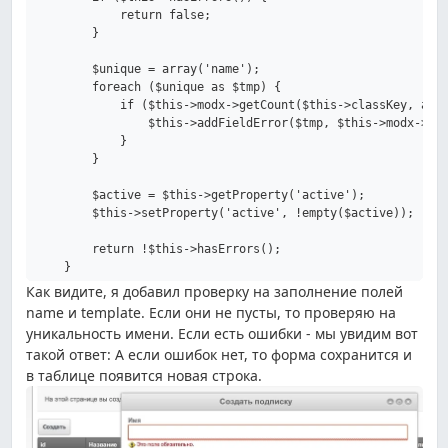
            return false;

        }

        $unique = array('name');

        foreach ($unique as $tmp) {

            if ($this->modx->getCount($this->classKey, arra
                $this->addFieldError($tmp, $this->modx->lex
            }

        }

        $active = $this->getProperty('active');

        $this->setProperty('active', !empty($active));

        return !$this->hasErrors();

Как видите, я добавил проверку на заполнение полей
name и template. Если они не пусты, то проверяю на
уникальность имени. Если есть ошибки - мы увидим вот
такой ответ:
А если ошибок нет, то форма сохранится и
в таблице появится новая строка.