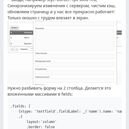
Синхронизируем изменения с сервером, чистим кэш,
обновляем страницу и у нас все прекрасно работает!
Только окошко с трудом влезает в экран.
Нужно разбивать форму на 2 столбца. Делается это
вложенными массивами в fields:
,fields: [

    {xtype: 'textfield',fieldLabel: _('name'),name: 'name',
    ,{

        layout:'column'

        ,border: false
