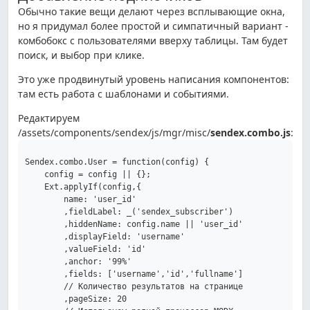
Обычно такие вещи делают через всплывающие окна,
но я придумал более простой и симпатичный вариант -
комбобокс с пользователями вверху таблицы. Там будет
поиск, и выбор при клике.
Это уже продвинутый уровень написания компонентов:
там есть работа с шаблонами и событиями.
Редактируем
/assets/components/sendex/js/mgr/misc/
sendex.combo.js
:
Sendex.combo.User = function(config) {

    config = config || {};

    Ext.applyIf(config,{

        name: 'user_id'

        ,fieldLabel: _('sendex_subscriber')

        ,hiddenName: config.name || 'user_id'

        ,displayField: 'username'

        ,valueField: 'id'

        ,anchor: '99%'

        ,fields: ['username','id','fullname']

        // Количество результатов на странице

        ,pageSize: 20
