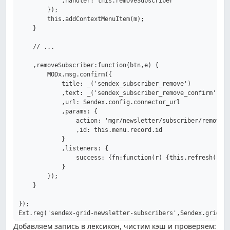
            ,handler: this.removeSubscriber

        });

        this.addContextMenuItem(m);

    }

    // ...

    ,removeSubscriber:function(btn,e) {

        MODx.msg.confirm({

            title: _('sendex_subscriber_remove')

            ,text: _('sendex_subscriber_remove_confirm')

            ,url: Sendex.config.connector_url

            ,params: {

                action: 'mgr/newsletter/subscriber/remove'

                ,id: this.menu.record.id

            }

            ,listeners: {

                success: {fn:function(r) {this.refresh();},
            }

        });

    }

});

Добавляем запись в лексикон, чистим кэш и проверяем: