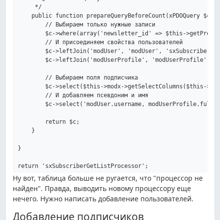
     */

    public function prepareQueryBeforeCount(xPDOQuery $c) {
        // Выбираем только нужные записи

        $c->where(array('newsletter_id' => $this->getProper
        // И присоединяем свойства пользователей

        $c->leftJoin('modUser', 'modUser', 'sxSubscriber.us
        $c->leftJoin('modUserProfile', 'modUserProfile', 's
        // Выбираем поля подписчика

        $c->select($this->modx->getSelectColumns($this->cla
        // И добавляем псевдоним и имя

        $c->select('modUser.username, modUserProfile.fullna
        return $c;

    }

}

Ну вот, таблица больше не ругается, что "процессор не
найден". Правда, выводить новому процессору еще
нечего. Нужно написать добавление пользователей.
Добавление подписчиков