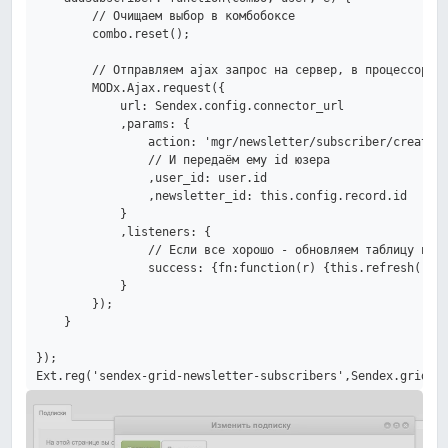
        // Очищаем выбор в комбобоксе

        combo.reset();

        // Отправляем ajax запрос на сервер, в процессор до
        MODx.Ajax.request({

            url: Sendex.config.connector_url

            ,params: {

                action: 'mgr/newsletter/subscriber/create'

                // И передаём ему id юзера

                ,user_id: user.id

                ,newsletter_id: this.config.record.id

            }

            ,listeners: {

                // Если все хорошо - обновляем таблицу подп
                success: {fn:function(r) {this.refresh();},
            }

        });

    }

});
