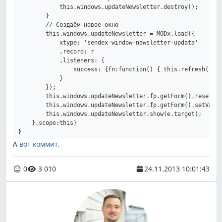
            this.windows.updateNewsletter.destroy();

        }

        // Создаём новое окно

        this.windows.updateNewsletter = MODx.load({

            xtype: 'sendex-window-newsletter-update'

            ,record: r

            ,listeners: {

                success: {fn:function() { this.refresh(); }
            }

        });

        this.windows.updateNewsletter.fp.getForm().reset();
        this.windows.updateNewsletter.fp.getForm().setValue
        this.windows.updateNewsletter.show(e.target);

    },scope:this}

А
вот коммит
.
0
3 010
24.11.2013 10:01:43