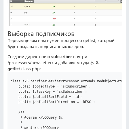
Выборка подписчиков
Первым делом нам нужен процессор getlist, который
будет выдавать подписанных юзеров.
Создаём директорию
subscriber
внутри
/processors/newsletter/ и добавляем туда файл
getlist
.class.php:
class sxSubscriberGetListProcessor extends modObjectGetList
    public $objectType = 'sxSubscriber';

    public $classKey = 'sxSubscriber';

    public $defaultSortField = 'id';

    public $defaultSortDirection = 'DESC';

    /**

     * @param xPDOQuery $c

     *

     * @return xPDOQuery
