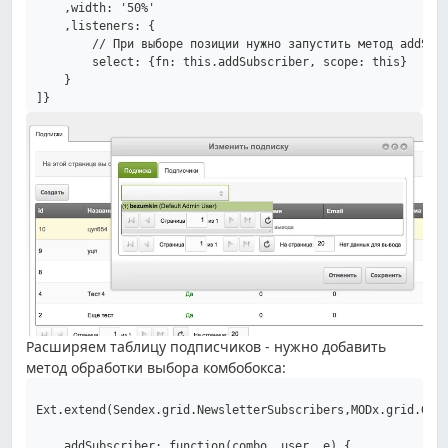
    ,width: '50%'

    ,listeners: {

        // При выборе позиции нужно запустить метод addSubs
        select: {fn: this.addSubscriber, scope: this}

    }

Расширяем таблицу подписчиков - нужно добавить
метод обработки выбора комбобокса:
Ext.extend(Sendex.grid.NewsletterSubscribers,MODx.grid.Grid
    addSubscriber: function(combo, user, e) {
