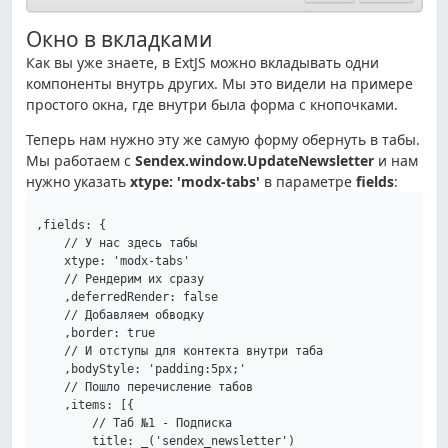
Окно в вкладками
Как вы уже знаете, в ExtJS можно вкладывать одни
компоненты внутрь других. Мы это видели на примере
простого окна, где внутри была форма с кнопочками.
Теперь нам нужно эту же самую форму обернуть в табы.
Мы работаем с
Sendex.window.UpdateNewsletter
и нам
нужно указать
xtype: 'modx-tabs'
в параметре
fields
:
,fields: {

    // У нас здесь табы

    xtype: 'modx-tabs'

    // Рендерим их сразу

    ,deferredRender: false

    // Добавляем обводку

    ,border: true

    // И отступы для контекта внутри таба

    ,bodyStyle: 'padding:5px;'

    // Пошло перечисление табов

    ,items: [{

        // Таб №1 - Подписка

        title: _('sendex_newsletter')
