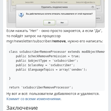
Если нажать "Нет" - окно просто закроется, а если "Да",
то пойдёт запрос на процессор
mgr/newsletter/subscriber/
remove
, нужно его написать:
class sxSubscriberRemoveProcessor extends modObjectRemovePr
    public $checkRemovePermission = true;

    public $objectType = 'sxSubscriber';

    public $classKey = 'sxSubscriber';

    public $languageTopics = array('sendex');

}

Ну вот и всё: пользователи добавляются и удаляются.
Коммит со всеми изменениями
.
Заключение