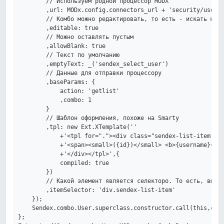
        // Используем родной процессор MODX

        ,url: MODx.config.connectors_url + 'security/user.p
        // Комбо можно редактировать, то есть - искать юзер
        ,editable: true

        // Можно оставлять пустым

        ,allowBlank: true

        // Текст по умолчанию

        ,emptyText: _('sendex_select_user')

        // Данные для отправки процессору

        ,baseParams: {

            action: 'getlist'

            ,combo: 1

        }

        // Шаблон оформления, похоже на Smarty

        ,tpl: new Ext.XTemplate(''

            +'<tpl for="."><div class="sendex-list-item">'

            +'<span><small>({id})</small> <b>{username}</b>
            +'</div></tpl>',{

            compiled: true

        })

        // Какой элемент является селекторо. То есть, выбор
        ,itemSelector: 'div.sendex-list-item'

    });

    Sendex.combo.User.superclass.constructor.call(this,conf
};
