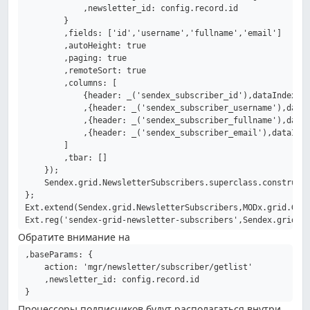
            ,newsletter_id: config.record.id

        }

        ,fields: ['id','username','fullname','email']

        ,autoHeight: true

        ,paging: true

        ,remoteSort: true

        ,columns: [

            {header: _('sendex_subscriber_id'),dataIndex: '
            ,{header: _('sendex_subscriber_username'),dataI
            ,{header: _('sendex_subscriber_fullname'),dataI
            ,{header: _('sendex_subscriber_email'),dataInde
        ]

        ,tbar: []

    });

    Sendex.grid.NewsletterSubscribers.superclass.constructo
};

Ext.extend(Sendex.grid.NewsletterSubscribers,MODx.grid.Grid
Ext.reg('sendex-grid-newsletter-subscribers',Sendex.grid.N
Обратите внимание на
,baseParams: {

    action: 'mgr/newsletter/subscriber/getlist'

    ,newsletter_id: config.record.id

Процессоры подписчиков будут располагаться внутри