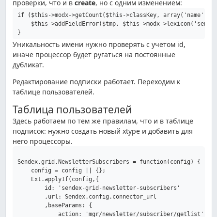
проверки, что и в
create
, но с одним изменением:
if ($this->modx->getCount($this->classKey, array('name' => 
    $this->addFieldError($tmp, $this->modx->lexicon('sendex
}
Уникальность имени нужно проверять с учетом id,
иначе процессор будет ругаться на постоянные
дубликат.
Редактирование подписки работает. Переходим к
таблице пользователей.
Таблица пользователей
Здесь работаем по тем же правилам, что и в таблице
подписок: нужно создать новый xtype и добавить для
него процессоры.
Sendex.grid.NewsletterSubscribers = function(config) {

    config = config || {};

    Ext.applyIf(config,{

        id: 'sendex-grid-newsletter-subscribers'

        ,url: Sendex.config.connector_url

        ,baseParams: {

            action: 'mgr/newsletter/subscriber/getlist'
