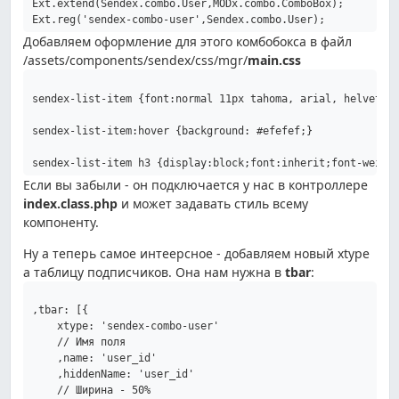
Ext.extend(Sendex.combo.User,MODx.combo.ComboBox);

Добавляем оформление для этого комбобокса в файл
/assets/components/sendex/css/mgr/
main.css
sendex-list-item {font:normal 11px tahoma, arial, helvetica
sendex-list-item:hover {background: #efefef;}

Если вы забыли - он подключается у нас в контроллере
index.class.php
и может задавать стиль всему
компоненту.
Ну а теперь самое интеерсное - добавляем новый xtype
а таблицу подписчиков. Она нам нужна в
tbar
:
,tbar: [{

    xtype: 'sendex-combo-user'

    // Имя поля

    ,name: 'user_id'

    ,hiddenName: 'user_id'

    // Ширина - 50%
