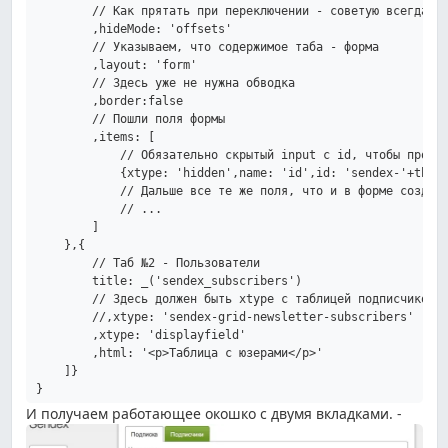
        // Как прятать при переключении - советую всегда ис
        ,hideMode: 'offsets'

        // Указываем, что содержимое таба - форма

        ,layout: 'form'

        // Здесь уже не нужна обводка

        ,border:false

        // Пошли поля формы

        ,items: [

            // Обязательно скрытый input с id, чтобы процес
            {xtype: 'hidden',name: 'id',id: 'sendex-'+this.
            // Дальше все те же поля, что и в форме создани
            // ...

        ]

    },{

        // Таб №2 - Пользователи

        title: _('sendex_subscribers')

        // Здесь должен быть xtype с таблицей подписчиков, 
        //,xtype: 'sendex-grid-newsletter-subscribers'

        ,xtype: 'displayfield'

        ,html: '<p>Таблица с юзерами</p>'

    ]}

И получаем работающее окошко с двумя вкладками. -