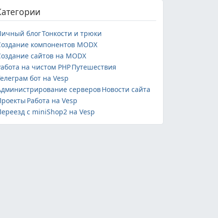
Категории
Личный блог
Тонкости и трюки
Создание компонентов MODX
Создание сайтов на MODX
Работа на чистом PHP
Путешествия
елеграм бот на Vesp
Администрирование серверов
Новости сайта
Проекты
Работа на Vesp
ереезд с miniShop2 на Vesp