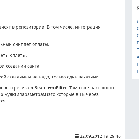
висят в репозитории. В том числе, интеграция
льный сниппет оплаты.
Т
петы оплаты.
ри создании сайта.
П
ой складчины не надо, только один заказчик.
нового релиза
mSearch+mFilter
. Там тоже накопилось
о мультипараметрам (это которые в ТВ через
ся.
22.09.2012 19:29:46